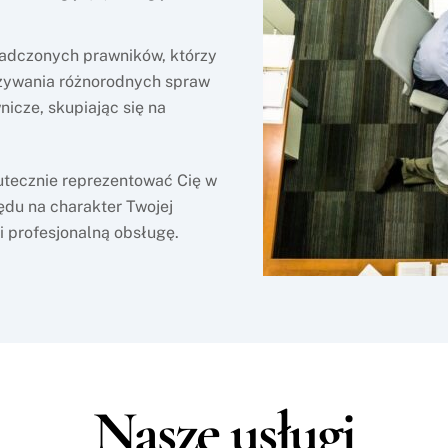
iadczonych prawników, którzy
ązywania różnorodnych spraw
cze, skupiając się na
utecznie reprezentować Cię w
ędu na charakter Twojej
i profesjonalną obsługę.
Nasze usługi