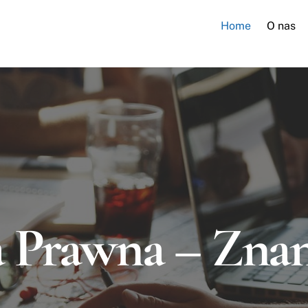
Home
O nas
a Prawna – Zna