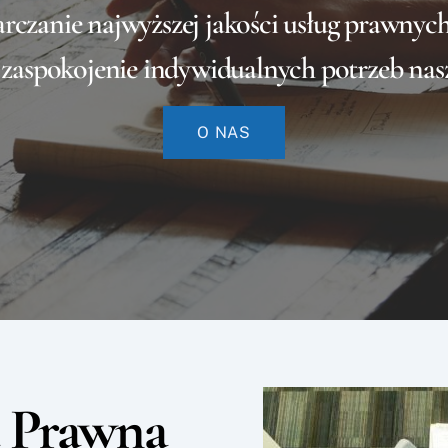
tarczanie najwyższej jakości usług prawny
 zaspokojenie indywidualnych potrzeb nas
O NAS
a Prawna